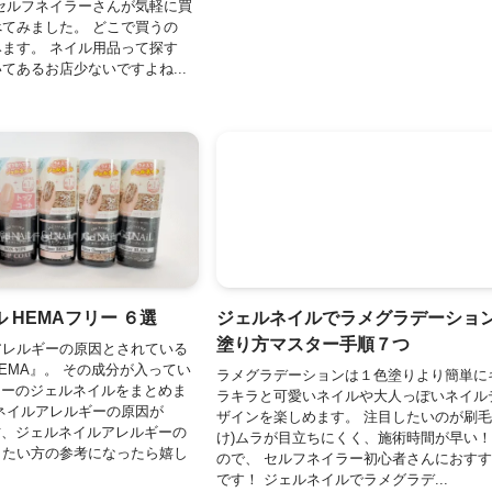
セルフネイラーさんが気軽に買
てみました。 どこで買うの
ます。 ネイル用品って探す
てあるお店少ないですよね...
 HEMAフリー ６選
ジェルネイルでラメグラデーション
塗り方マスター手順７つ
アレルギーの原因とされている
EMA』。 その成分が入ってい
ラメグラデーションは１色塗りより簡単に
リーのジェルネイルをまとめま
ラキラと可愛いネイルや大人っぽいネイル
ネイルアレルギーの原因が
ザインを楽しめます。 注目したいのが刷毛
方、ジェルネイルアレルギーの
け)ムラが目立ちにくく、施術時間が早い！
したい方の参考になったら嬉し
ので、 セルフネイラー初心者さんにおす
です！ ジェルネイルでラメグラデ...