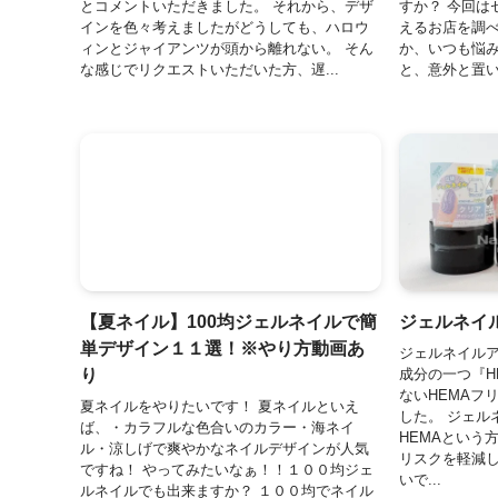
とコメントいただきました。 それから、デザ
すか？ 今回は
インを色々考えましたがどうしても、ハロウ
えるお店を調べ
ィンとジャイアンツが頭から離れない。 そん
か、いつも悩み
な感じでリクエストいただいた方、遅...
と、意外と置い
【夏ネイル】100均ジェルネイルで簡
ジェルネイル
単デザイン１１選！※やり方動画あ
ジェルネイル
り
成分の一つ『H
ないHEMAフ
夏ネイルをやりたいです！ 夏ネイルといえ
した。 ジェル
ば、・カラフルな色合いのカラー・海ネイ
HEMAという
ル・涼しげで爽やかなネイルデザインが人気
リスクを軽減
ですね！ やってみたいなぁ！！１００均ジェ
いで...
ルネイルでも出来ますか？ １００均でネイル