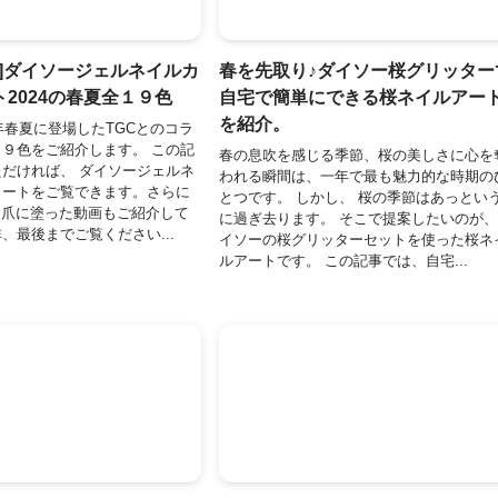
ボ]ダイソージェルネイルカ
春を先取り♪ダイソー桜グリッター
2024の春夏全１９色
自宅で簡単にできる桜ネイルアー
を紹介。
4年春夏に登場したTGCとのコラ
９色をご紹介します。 この記
春の息吹を感じる季節、桜の美しさに心を
だければ、 ダイソージェルネ
われる瞬間は、一年で最も魅力的な時期の
ャートをご覧できます。さらに
とつです。 しかし、 桜の季節はあっとい
自爪に塗った動画もご紹介して
に過ぎ去ります。 そこで提案したいのが
、最後までご覧ください...
イソーの桜グリッターセットを使った桜ネ
ルアートです。 この記事では、自宅...