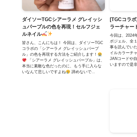
ダイソーTGCシアーラメ グレイッシ
[TGCコラ
ュパープルの色を再現！セルフジェ
ラーチャート
ルネイル
今回は、202
ボジェル、全１
皆さん、こんにちは！ 今回は、ダイソーTGC
事を読んでいた
コラボの「シアーラメ グレイッシュパープ
イルカラーチ
ル」の色を再現する方法をご紹介します！
JANコードや
「シアーラメ グレイッシュパープル」は、
いますので是非
本当に素敵な色だったのに、もう手に入らな
いなんて悲しいですよね
諦めないで...