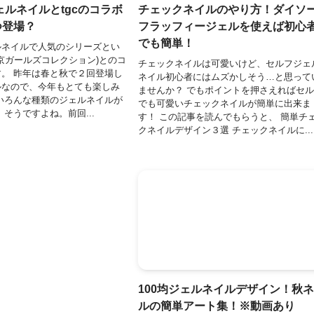
ルネイルとtgcのコラボ
チェックネイルのやり方！ダイソ
つ登場？
フラッフィージェルを使えば初心
でも簡単！
ルネイルで人気のシリーズとい
東京ガールズコレクション)とのコ
チェックネイルは可愛いけど、セルフジェ
。 昨年は春と秋で２回登場し
ネイル初心者にはムズかしそう…と思って
ルなので、今年もとても楽しみ
ませんか？ でもポイントを押さえればセ
いろんな種類のジェルネイルが
でも可愛いチェックネイルが簡単に出来ま
 そうですよね。前回...
す！ この記事を読んでもらうと、 簡単チ
クネイルデザイン３選 チェックネイルに...
100均ジェルネイルデザイン！秋
ルの簡単アート集！※動画あり