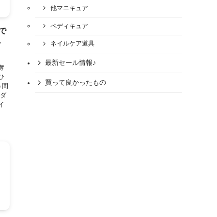
他マニキュア
ペディキュア
で
ト
ネイルケア道具
最新セール情報♪
奪
ひ
買って良かったもの
う間
、ダ
イ