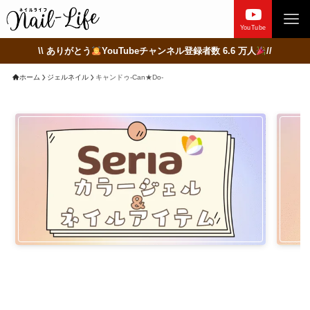
YouTube
\\ ありがとう
YouTubeチャンネル登録者数 6.6 万人
//
ホーム
ジェルネイル
キャンドゥ-Can★Do-