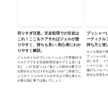
切りすぎ注意。甘皮処理での甘皮は
プッシャー
これ！ここをケアすればジェルが塗
ーティクル
りやすく、持ちも良い♪初心者にわか
持ち方と使
りやすく解説。
ネイル用語で使
プッシャー(キ
ジェルネイルのプレパレーション(下準備)やネ
言います。 メ
イルケアでする甘皮処理(甘皮ケアとも言いま
シャーとは、
す)。 この“甘皮”とは一体どこの部分の事で”ど
備(プレパレー
の部分をどれだけすれば良いのか”ご存知でし
余分な甘皮をカッ
ょうか？ ジェルネイルをする上で初心者さん
が最も悩む事では無いでしょう...