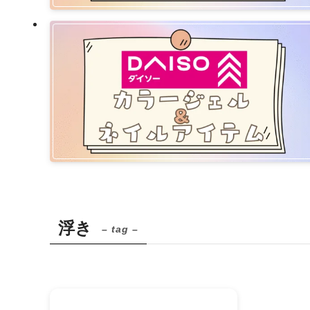
浮き
– tag –