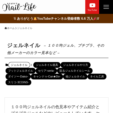
YouTube
\\ ありがとう
YouTubeチャンネル登録者数 6.6 万人
//
ホーム
ジェルネイル
ジェルネイル
– １００均ジェル、プチプラ、その
他メーカーのカラー見本など –
ジェルネイル
ジェルネイル道具
ジェルネイルやり方
フットジェルネイル
セリア-seria-
貼るジェルネイルシール
ダイソー-Daiso-
キャンドゥ-Can★Do-
他ジェルネイル
ネイル工房
スリコ-3COINS-
１００均ジェルネイルの色見本やアイテム紹介と